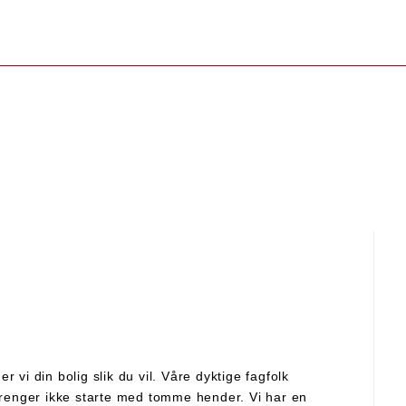
t nedenfor for å se det!
 vi din bolig slik du vil. Våre dyktige fagfolk
 trenger ikke starte med tomme hender. Vi har en