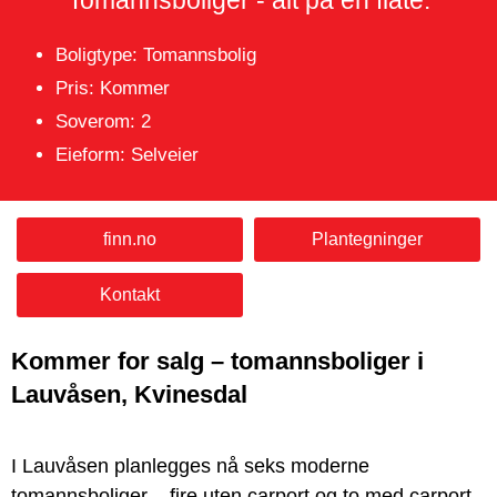
Tomannsboliger - alt på en flate.
Boligtype: Tomannsbolig
Pris: Kommer
Soverom: 2
Eieform: Selveier
finn.no
Plantegninger
Kontakt
Kommer for salg – tomannsboliger i
Lauvåsen, Kvinesdal
I Lauvåsen planlegges nå seks moderne
tomannsboliger – fire uten carport og to med carport.