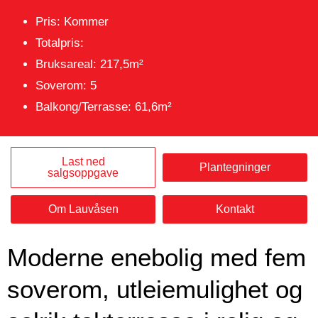
Pris: Kommer
Totalpris:
Bruksareal: 217,5m²
Soverom: 5
Balkong/Terrasse: 61,6m²
Last ned
Plantegninger
salgsoppgave
Om Lauvåsen
Kontakt
Moderne enebolig med fem
soverom, utleiemulighet og