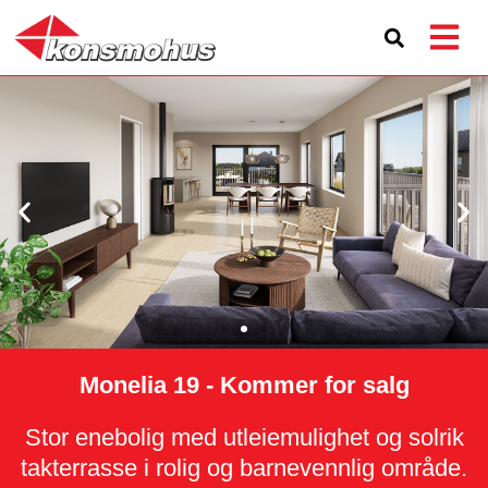
Monelia 19 - Kommer for salg
Stor enebolig med utleiemulighet og solrik
takterrasse i rolig og barnevennlig område.