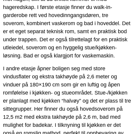
hageredskap. I første etasje finner du walk-in-
garderobe rett ved hovedinngangsdøren, tre
soverom, kombinert vaskerom og bad i hoveddel. Det
er et eget separat teknisk rom, samt en praktisk bod
under trappen. Det er også tilrettelagt for en praktisk
utleiedel, soverom og en hyggelig stue/kjøkken-
løsning. Bad er også klargjort for vaskemaskin.
I andre etasje åpner boligen seg med store
vindusflater og ekstra takhøyde på 2,6 meter og
vinduer på 180×190 cm som gir en luftig og åpen
romfølelse i kjøkken- og stueområdet. Stue-/kjøkken
er planlagt med kjøkken “halvøy” og det er plass til tre
sittegrupper. Her finner du også hovedsoverom på
12,5 m2 med ekstra takhøyde på 2,6 m, bad med
mulighet for badekar. I tilknyning til kjøkken er det
også en romslig matbod, perfekt til oppbevaring av