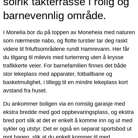
solrik takterrasse i rolig og
barnevennlig område.
I Monelia bor du på toppen av Moneheia med naturen
som nærmeste nabo, og flotte turstier tar deg raskt
videre til friluftsområdene rundt Hamrevann. Her får
du tilgang til milevis med turterreng uten å krysse
trafikkerte veier. For barnefamilien finnes det både
stor lekeplass med apparater, fotballbane og
basketmulighet, i tillegg til en mindre lekeplass kort
avstand fra huset.
Du ankommer boligen via en romslig garasje med
ekstra bredde med god oppbevaringsplass, og ekstra
bred port slik at det er enkelt å komme inn og ut med
sykler og utstyr. Det er også en separat sportsbod ut
mot hagen, slik at du enkelt kommer til med