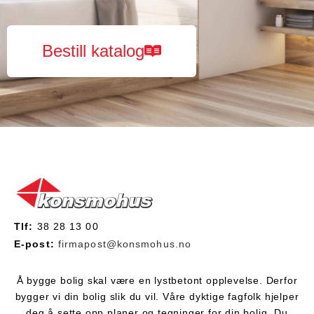
Bestill katalog
Tlf:
38 28 13 00
E-post:
firmapost@konsmohus.no
Å bygge bolig skal være en lystbetont opplevelse. Derfor
bygger vi din bolig slik du vil. Våre dyktige fagfolk hjelper
deg å sette opp planer og tegninger for din bolig. Du