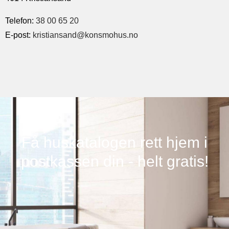
Telefon:
38 00 65 20
E-post:
kristiansand@konsmohus.no
Få huskatalogen rett hjem i
postkassen din - helt gratis!