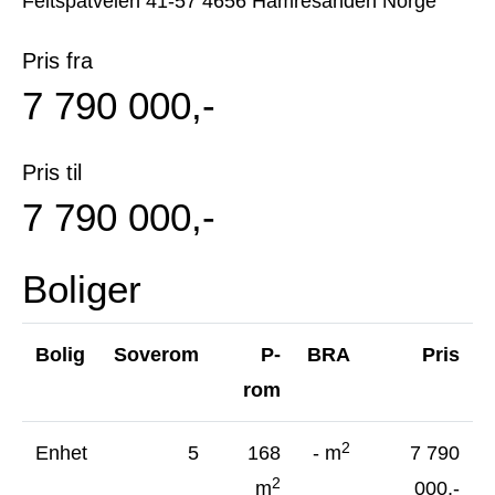
Feltspatveien 41-57 4656 Hamresanden Norge
Pris fra
7 790 000,-
Pris til
7 790 000,-
Boliger
Bolig
Soverom
P-
BRA
Pris
rom
2
Enhet
5
168
- m
7 790
Vis mer informasjon
2
m
000,-