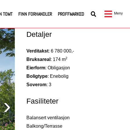
N TOMT
FINN FORHANDLER
PROFFMARKED
Meny
Detaljer
Verditakst
: 6 780 000,-
2
Bruksareal
: 174 m
Eierform
: Obligasjon
Boligtype
: Enebolig
Soverom
: 3
Fasiliteter
Balansert ventilasjon
Balkong/Terrasse