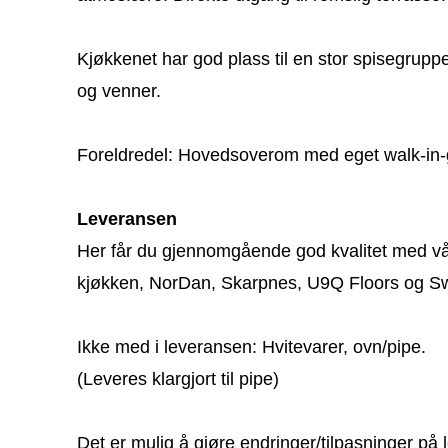
Kjøkkenet har god plass til en stor spisegruppe
og venner.
Foreldredel: Hovedsoverom med eget walk-in-g
Leveransen
Her får du gjennomgående god kvalitet med vå
kjøkken, NorDan, Skarpnes, U9Q Floors og Sw
Ikke med i leveransen: Hvitevarer, ovn/pipe.
(Leveres klargjort til pipe)
Det er mulig å gjøre endringer/tilpasninger på l