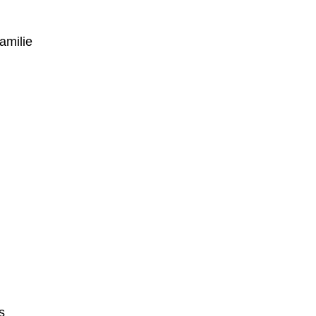
amilie
s