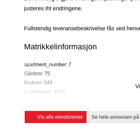
justeres iht endringene.
Fullstendig leveransebeskrivelse fås ved henve
Matrikkelinformasjon
apartment_number: 7
Gårdsnr: 75
Bruksnr: 344
V
Kommunenr: 4205
Vis alle eiendommer
Se hele annonsen på