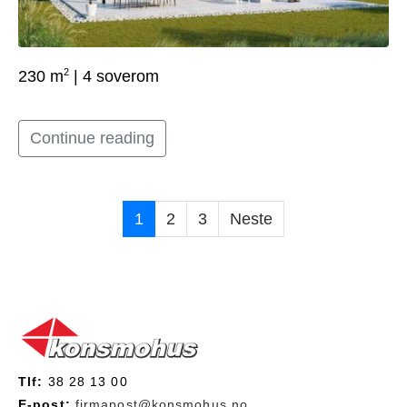
2
230 m
| 4 soverom
Continue reading
1
2
3
Neste
Tlf:
38 28 13 00
E-post:
firmapost@konsmohus.no