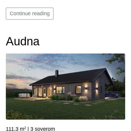
Continue reading
Audna
2
111,3 m
| 3 soverom